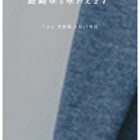
Ｔさん 営業職 入社15年目